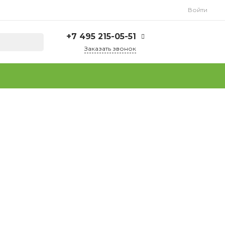
Войти
+7 495 215-05-51
Заказать звонок
+7 495 215-05-51
г. Москва, ул.
Плеханова, д. 15
Пн-Пт: 9.00 - 18.00
Сб-Вс: Выходной
info@tuttofoods.ru
+7 925 237-37-64
(WhatsApp)
г. Москва, ул.
Плеханова, д. 15
Пн-Пт: 9.00 - 18.00
Сб-Вс: Выходной
info@tuttofoods.ru