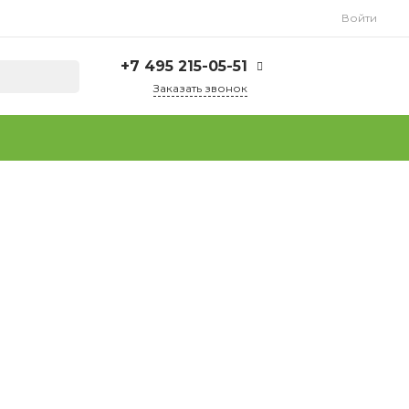
Войти
+7 495 215-05-51
Заказать звонок
+7 495 215-05-51
г. Москва, ул.
Плеханова, д. 15
Пн-Пт: 9.00 - 18.00
Сб-Вс: Выходной
info@tuttofoods.ru
+7 925 237-37-64
(WhatsApp)
г. Москва, ул.
Плеханова, д. 15
Пн-Пт: 9.00 - 18.00
Сб-Вс: Выходной
info@tuttofoods.ru