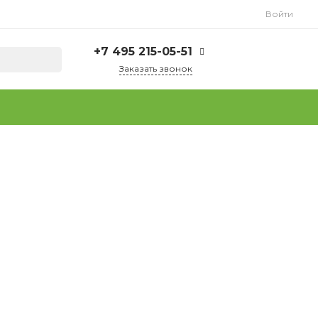
Войти
+7 495 215-05-51
Заказать звонок
+7 495 215-05-51
г. Москва, ул.
Плеханова, д. 15
Пн-Пт: 9.00 - 18.00
Сб-Вс: Выходной
info@tuttofoods.ru
+7 925 237-37-64
(WhatsApp)
г. Москва, ул.
Плеханова, д. 15
Пн-Пт: 9.00 - 18.00
Сб-Вс: Выходной
info@tuttofoods.ru