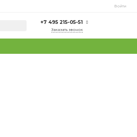
Войти
+7 495 215-05-51
Заказать звонок
+7 495 215-05-51
г. Москва, ул.
Плеханова, д. 15
Пн-Пт: 9.00 - 18.00
Сб-Вс: Выходной
info@tuttofoods.ru
+7 925 237-37-64
(WhatsApp)
г. Москва, ул.
Плеханова, д. 15
Пн-Пт: 9.00 - 18.00
Сб-Вс: Выходной
info@tuttofoods.ru