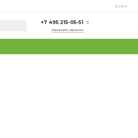
Войти
+7 495 215-05-51
Заказать звонок
+7 495 215-05-51
г. Москва, ул.
Плеханова, д. 15
Пн-Пт: 9.00 - 18.00
Сб-Вс: Выходной
info@tuttofoods.ru
+7 925 237-37-64
(WhatsApp)
г. Москва, ул.
Плеханова, д. 15
Пн-Пт: 9.00 - 18.00
Сб-Вс: Выходной
info@tuttofoods.ru