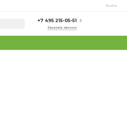
Войти
+7 495 215-05-51
Заказать звонок
+7 495 215-05-51
г. Москва, ул.
Плеханова, д. 15
Пн-Пт: 9.00 - 18.00
Сб-Вс: Выходной
info@tuttofoods.ru
+7 925 237-37-64
(WhatsApp)
г. Москва, ул.
Плеханова, д. 15
Пн-Пт: 9.00 - 18.00
Сб-Вс: Выходной
info@tuttofoods.ru