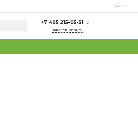
Войти
+7 495 215-05-51
Заказать звонок
+7 495 215-05-51
г. Москва, ул.
Плеханова, д. 15
Пн-Пт: 9.00 - 18.00
Сб-Вс: Выходной
info@tuttofoods.ru
+7 925 237-37-64
(WhatsApp)
г. Москва, ул.
Плеханова, д. 15
Пн-Пт: 9.00 - 18.00
Сб-Вс: Выходной
info@tuttofoods.ru