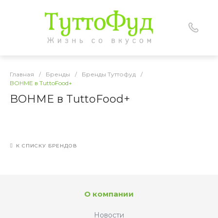
Главная
/
Бренды
/
Бренды Туттофуд
/
BOHME в TuttoFood+
BOHME в TuttoFood+
К СПИСКУ БРЕНДОВ
О компании
Новости